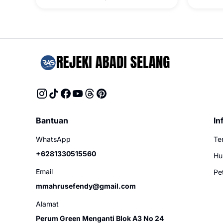
Strongflex
Bantuan
In
WhatsApp
Te
+6281330515560
Hu
Email
Pe
mmahrusefendy@gmail.com
Alamat
Perum Green Menganti Blok A3 No 24