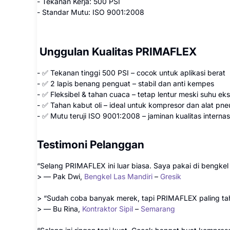
- Tekanan Kerja: 500 PSI
- Standar Mutu: ISO 9001:2008
Unggulan Kualitas PRIMAFLEX
- ✅ Tekanan tinggi 500 PSI – cocok untuk aplikasi berat
- ✅ 2 lapis benang penguat – stabil dan anti kempes
- ✅ Fleksibel & tahan cuaca – tetap lentur meski suhu ek
- ✅ Tahan kabut oli – ideal untuk kompresor dan alat pn
- ✅ Mutu teruji ISO 9001:2008 – jaminan kualitas internas
Testimoni Pelanggan
“Selang PRIMAFLEX ini luar biasa. Saya pakai di bengkel l
> — Pak Dwi,
Bengkel Las Mandiri
–
Gresik
> “Sudah coba banyak merek, tapi PRIMAFLEX paling ta
> — Bu Rina,
Kontraktor Sipil
–
Semarang