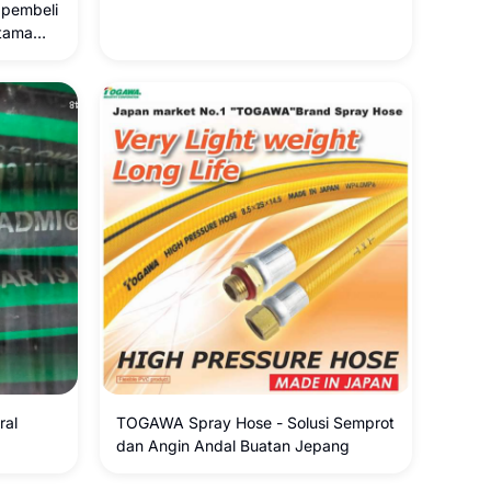
 pembeli
rtama
opedia,
 perlu
akan kata
agar
sil
k yang
O dan
 Judul
paling
esor
 1.5
ral
TOGAWA Spray Hose - Solusi Semprot
dan Angin Andal Buatan Jepang