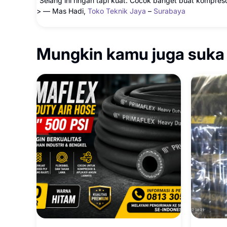
“Selang ini ringan tapi kuat. Cocok banget buat kompre
> — Mas Hadi,
Toko Teknik Jaya
–
Surabaya
Mungkin kamu juga suka