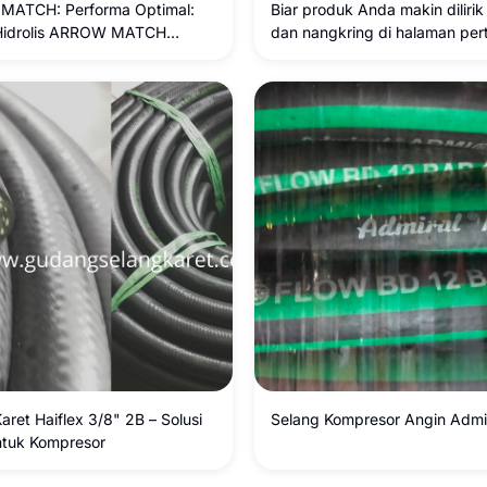
ATCH: Performa Optimal:
Biar produk Anda makin dilirik
Hidrolis ARROW MATCH
dan nangkring di halaman pe
¼”
Google atau marketplace (Tok
Shopee, Lazada), deskripsinya
dibuat lebih informatif, kaya 
kunci (*keywords*), dan rapi 
enak dibaca. Berikut adalah ha
penyempurnaan artikel produ
sudah dioptimalkan untuk SE
konversi penjualan: ## Pilihan
Produk (Pilih salah satu yang 
cocok) Rekomendasi Utama (SEO
Terbaik): Selang Angin Kompr
Bridgestone Original - Air Hose
Mpa / Selang Kompresor
aret Haiflex 3/8" 2B – Solusi
Selang Kompresor Angin Admi
ntuk Kompresor