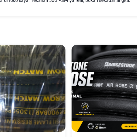
sor di toko saya. Tekanan 500 PSI-nya real, bukan sekadar angka.”