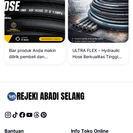
Biar produk Anda makin
ULTRA FLEX – Hydraulic
dilirik pembeli dan
Hose Berkualitas Tinggi
nangkring di halaman
untuk Performa Maksimal
pertama Google atau
marketplace (Tokopedia,
Shopee, Lazada),
deskripsinya perlu dibuat
lebih informatif, kaya akan
kata kunci (*keywords*),
dan rapi agar enak
dibaca. Berikut adalah
hasil penyempurnaan
artikel produk yang sudah
Bantuan
Info Toko Online
dioptimalkan untuk SEO