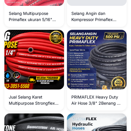
Selang Multipurpose
Selang Angin dan
Primaflex ukuran 5/16"
Kompressor Primaflex
300Psi
5/16" 2B , Selang
Jual Selang Karet
PRIMAFLEX Heavy Duty
Multipurpose Strongflex
Air Hose 3/8" 2Benang –
1/4" Inch 300 PSI –
Kekuatan dan Keandalan
Selang Karet Serbaguna
Tanpa Kompromi
Berkualitas untuk Bensin,
Solar, Angin dan Air