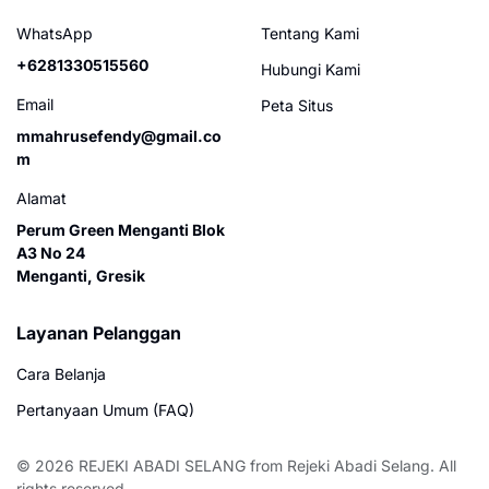
dan konversi penjualan:
WhatsApp
Tentang Kami
## Pilihan Judul Produk
(Pilih salah satu yang
+6281330515560
Hubungi Kami
paling cocok)
Email
Peta Situs
Rekomendasi Utama (SEO
Terbaik): Selang Angin
mmahrusefendy@gmail.co
Kompresor Bridgestone
m
Original - Air Hose 1.5
Alamat
Mpa / Selang Kompresor
Perum Green Menganti Blok
A3 No 24
Menganti, Gresik
Layanan Pelanggan
Cara Belanja
Pertanyaan Umum (FAQ)
© 2026
REJEKI ABADI SELANG
from
Rejeki Abadi Selang
. All
rights reserved.