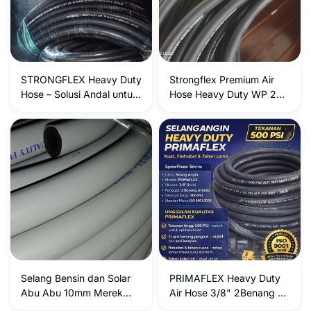
STRONGFLEX Heavy Duty
Strongflex Premium Air
Hose – Solusi Andal untuk
Hose Heavy Duty WP 20
Selang Karet untuk
Bar / BP 60 Bar
Kompresor, Otomotif, dan
Welding
Selang Bensin dan Solar
PRIMAFLEX Heavy Duty
Abu Abu 10mm Merek
Air Hose 3/8" 2Benang –
Strongflex
Kekuatan dan Keandalan