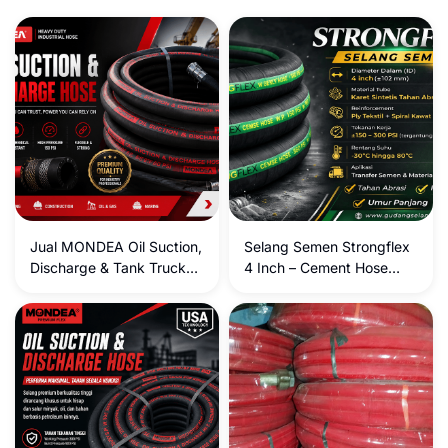
Jual MONDEA Oil Suction,
Selang Semen Strongflex
Discharge & Tank Truck
4 Inch – Cement Hose
Hose WP 150 PSI Hadir
Tahan Abrasi untuk
sebagai Solusi Andal
Industri
untuk Kebutuhan Transfer
Oli Industri