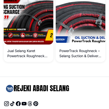
Abrasif Berat
Jual Selang Karet
PowerTrack Roughneck –
Powertrack Roughneck
Selang Suction & Delivery
Suction & Discharge Hose
untuk Industri Minyak
2 Inch Original Surabaya |
Gudang Selang Karet