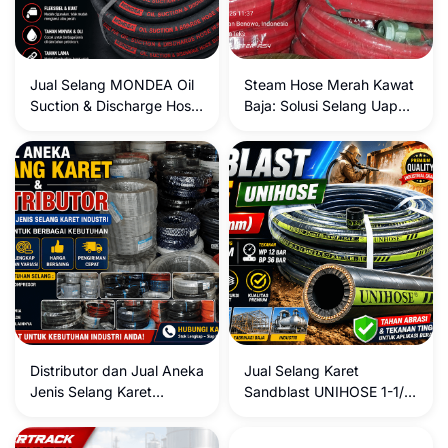
Jual Selang MONDEA Oil
Steam Hose Merah Kawat
Suction & Discharge Hose
Baja: Solusi Selang Uap
– Selang Hisap & Buang
Tahan Panas & Tekanan
Oli Premium Berkualitas
Tinggi
Tinggi
Distributor dan Jual Aneka
Jual Selang Karet
Jenis Selang Karet
Sandblast UNIHOSE 1-1/4
Industri Lengkap untuk
Inch (32 mm) – Solusi
Berbagai Kebutuhan
Profesional untuk Aplikasi