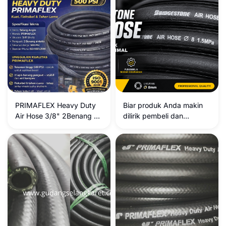
PRIMAFLEX Heavy Duty
Biar produk Anda makin
Air Hose 3/8" 2Benang –
dilirik pembeli dan
Kekuatan dan Keandalan
nangkring di halaman
Tanpa Kompromi
pertama Google atau
marketplace (Tokopedia,
Shopee, Lazada),
deskripsinya perlu dibuat
lebih informatif, kaya akan
kata kunci (*keywords*),
dan rapi agar enak
dibaca. Berikut adalah
hasil penyempurnaan