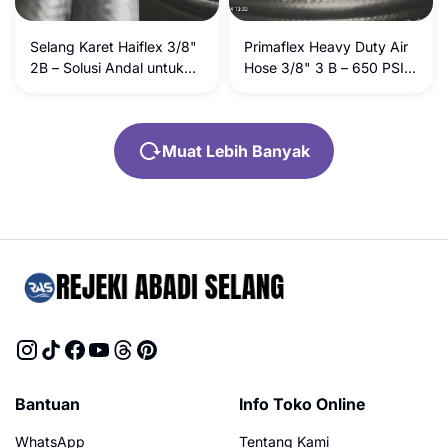
artikel produk yang sudah
dioptimalkan untuk SEO
Selang Karet Haiflex 3/8"
Primaflex Heavy Duty Air
dan konversi penjualan:
2B – Solusi Andal untuk
Hose 3/8" 3 B – 650 PSI :
## Pilihan Judul Produk
Kompresor
Tebal, Kuat dan Awet
(Pilih salah satu yang
paling cocok)
Rekomendasi Utama (SEO
Muat Lebih Banyak
Terbaik): Selang Angin
Kompresor Bridgestone
Original - Air Hose 1.5
Mpa / Selang Kompresor
Bantuan
Info Toko Online
WhatsApp
Tentang Kami