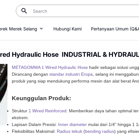
rek Merek Selang
Hubungi Kami
Pertanyaan Umum (Q&
ed Hydraulic Hose INDUSTRIAL & HYDRAU
METAGOMMA 1 Wired Hydraulic Hose
hadir sebagai solusi ung
Dirancang dengan
standar industri Eropa
, selang ini menggabung
produk yang siap mendukung performa mesin dan alat berat An
Keunggulan Produk:
Struktur
1 Wired Reinforced
: Memberikan daya tahan optimal ter
ekstrem.
Lapisan Dalam Presisi:
Inner diameter
mulai dari 1/4" hingga 1 1
Fleksibilitas Maksimal:
Radius tekuk
(
bending radius
) yang efisi