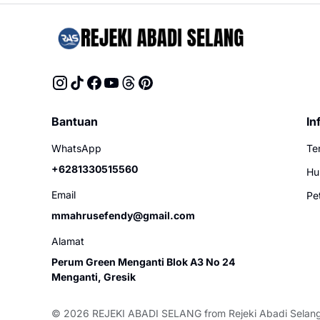
Bantuan
In
WhatsApp
Te
+6281330515560
Hu
Email
Pe
mmahrusefendy@gmail.com
Alamat
Perum Green Menganti Blok A3 No 24
Menganti, Gresik
© 2026
REJEKI ABADI SELANG
from
Rejeki Abadi Selan