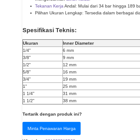
Tekanan Kerja
Andal: Mulai dari 34 bar hingga 189 
Pilihan Ukuran Lengkap: Tersedia dalam berbagai dia
Spesifikasi Teknis:
Ukuran
Inner Diameter
1/4"
6 mm
3/8"
9 mm
1/2"
12 mm
5/8"
16 mm
3/4"
19 mm
1"
25 mm
1 1/4"
31 mm
1 1/2"
38 mm
Tertarik dengan produk ini?
Minta Penawaran Harga