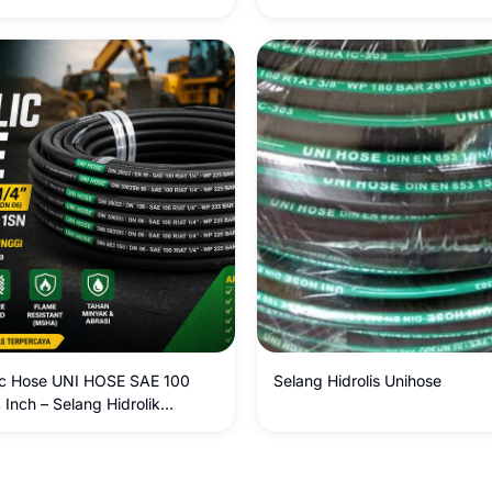
aksimal
Hydraulic Tekanan Tinggi Mad
Italy
ic Hose UNI HOSE SAE 100
Selang Hidrolis Unihose
 Inch – Selang Hidrolik
 Tinggi DIN 20022 EN 853