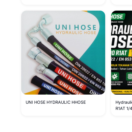
Maksimal
Tahan M
UNI HOSE HYDRAULIC HHOSE
Hydraul
R1AT 1/4
Tekanan
1SN