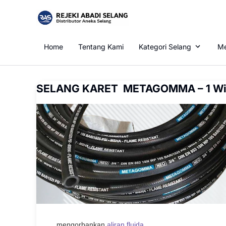
Home
Tentang Kami
Kategori Selang
Me
SELANG KARET METAGOMMA – 1 Wir
mengorbankan
aliran fluida
.